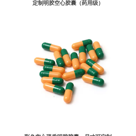
定制明胶空心胶囊（药用级）