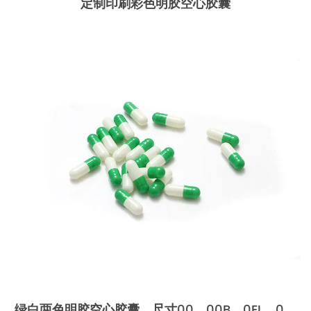
定制印刷彩色明胶空心胶囊
绿白两色明胶空心胶囊，尺寸00、00B、0EL、0、